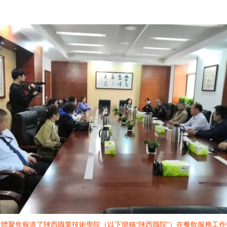
體聚焦報道了陜西職業技術學院（以下簡稱“陜西職院”）在餐飲服務工