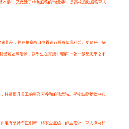
本盤’，又做活了特色服務的‘增量盤’，是高校后勤服務育人
養健康菜品，并在餐廳醒目位置進行營養知識科普。更值得一提
耕體驗區等活動，讓學生在實踐中理解“一粥一飯當思來之不
制，持續提升員工的專業素養和服務意識。學校鼓勵餐飲中心
工作唯有堅持守正創新，將安全底線、師生需求、育人導向和