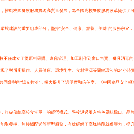
，推動校園餐飲服務實現高質量發展，為全國高校餐飲服務改革提供了可
環境建設的重要組成部分，堅持“安全、健康、營養、美味”的服務宗旨
學校不僅建立了從原料采購、倉儲管理、加工制作到窗口售賣、餐具消毒的
現了對后廚操作、人員健康、環境衛生、食材溯源等關鍵環節的24小時實
共同參與的“陽光共治”，極大提升了透明度和信任度。《中國食品安全報
變，打破傳統高校食堂單一的經營模式。學校通過引入特色風味檔口、品
智能取餐柜、無接觸配送等新型服務，有效緩解了高峰時段就餐壓力，提