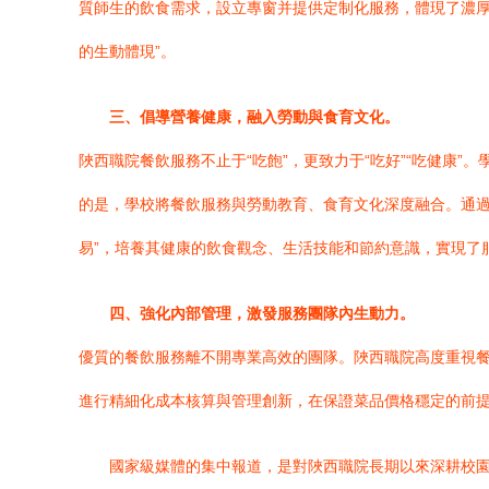
質師生的飲食需求，設立專窗并提供定制化服務，體現了濃厚的
的生動體現”。
三、倡導營養健康，融入勞動與食育文化。
陜西職院餐飲服務不止于“吃飽”，更致力于“吃好”“吃健康
的是，學校將餐飲服務與勞動教育、食育文化深度融合。通過
易”，培養其健康的飲食觀念、生活技能和節約意識，實現了
四、強化內部管理，激發服務團隊內生動力。
優質的餐飲服務離不開專業高效的團隊。陜西職院高度重視
進行精細化成本核算與管理創新，在保證菜品價格穩定的前
國家級媒體的集中報道，是對陜西職院長期以來深耕校