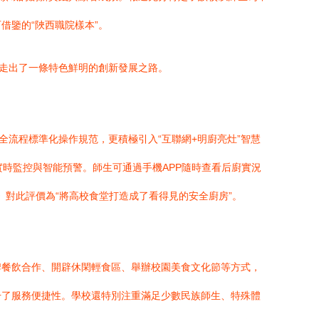
借鑒的“陜西職院樣本”。
，走出了一條特色鮮明的創新發展之路。
全流程標準化操作規范，更積極引入“互聯網+明廚亮灶”智慧
時監控與智能預警。師生可通過手機APP隨時查看后廚實況
》對此評價為“將高校食堂打造成了看得見的安全廚房”。
牌餐飲合作、開辟休閑輕食區、舉辦校園美食文化節等方式，
升了服務便捷性。學校還特別注重滿足少數民族師生、特殊體