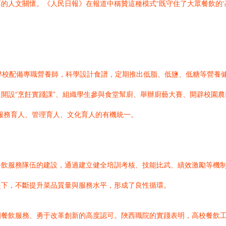
人文關懷。《人民日報》在報道中稱贊這種模式“既守住了大眾餐飲的‘基
”。學校配備專職營養師，科學設計食譜，定期推出低脂、低鹽、低糖等營
開設“烹飪實踐課”、組織學生參與食堂幫廚、舉辦廚藝大賽、開辟校園農
服務育人、管理育人、文化育人的有機統一。
餐飲服務隊伍的建設，通過建立健全培訓考核、技能比武、績效激勵等機
提下，不斷提升菜品質量與服務水平，形成了良性循環。
園餐飲服務、勇于改革創新的高度認可。陜西職院的實踐表明，高校餐飲