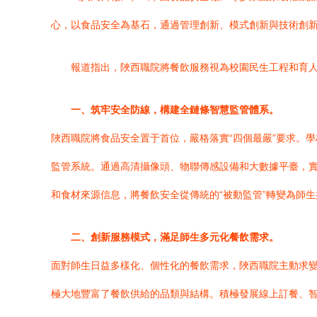
心，以食品安全為基石，通過管理創新、模式創新與技術創新
報道指出，陜西職院將餐飲服務視為校園民生工程和育人
一、筑牢安全防線，構建全鏈條智慧監管體系。
陜西職院將食品安全置于首位，嚴格落實“四個最嚴”要求。
監管系統。通過高清攝像頭、物聯傳感設備和大數據平臺，實
和食材來源信息，將餐飲安全從傳統的“被動監管”轉變為師生
二、創新服務模式，滿足師生多元化餐飲需求。
面對師生日益多樣化、個性化的餐飲需求，陜西職院主動求
極大地豐富了餐飲供給的品類與結構。積極發展線上訂餐、